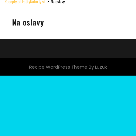
Recepty od FotkyNaTorty.sk
>
Na oslavy
Na oslavy
Recipe WordPress Theme
By Luzuk