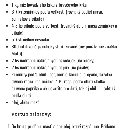
1 kg mix hovädzieho krku a bravčového krku
6-7 ks zemiakov podľa veľkosti (rovnaký podiel mäsa,
zemiakov a cibule)
4-5 ks cibule podla veľkosti (rovnaký objem mäsa zemiakov a
cibule)
5-7 strúčikov cesnaku
800 ml drvené paradajky sterilizované (my používame značku
Mutti)
2 ks nadrobno nakrájaných paradajok (na kocky)
2 ks nadrobno nakrájaných paprík (na pásiky)
koreniny: podľa chuti: soľ, čierne korenie, oregano, bazalka,
drvená rasca, majoránka, 4 PL resp. podľa chuti sladká
červená paprika a ak nevaríte pre deti, tak aj chilli – taktiež
podľa chuti
olej, alebo masť
Postup prípravy:
Do hrnca pridáme masť, alebo olej, ktorý rozpálime. Pridáme