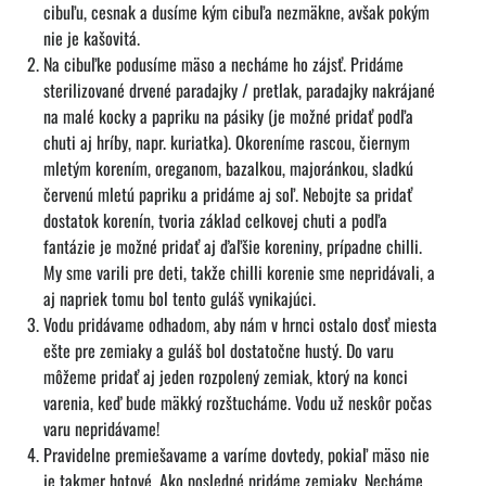
cibuľu, cesnak a dusíme kým cibuľa nezmäkne, avšak pokým
nie je kašovitá.
Na cibuľke podusíme mäso a necháme ho zájsť. Pridáme
sterilizované drvené paradajky / pretlak, paradajky nakrájané
na malé kocky a papriku na pásiky (je možné pridať podľa
chuti aj hríby, napr. kuriatka). Okoreníme rascou, čiernym
mletým korením, oreganom, bazalkou, majoránkou, sladkú
červenú mletú papriku a pridáme aj soľ. Nebojte sa pridať
dostatok korenín, tvoria základ celkovej chuti a podľa
fantázie je možné pridať aj ďaľšie koreniny, prípadne chilli.
My sme varili pre deti, takže chilli korenie sme nepridávali, a
aj napriek tomu bol tento guláš vynikajúci.
Vodu pridávame odhadom, aby nám v hrnci ostalo dosť miesta
ešte pre zemiaky a guláš bol dostatočne hustý. Do varu
môžeme pridať aj jeden rozpolený zemiak, ktorý na konci
varenia, keď bude mäkký rozštucháme. Vodu už neskôr počas
varu nepridávame!
Pravidelne premiešavame a varíme dovtedy, pokiaľ mäso nie
je takmer hotové. Ako posledné pridáme zemiaky. Necháme