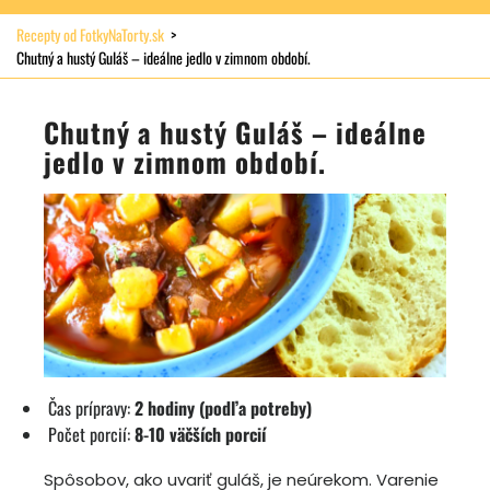
Recepty od FotkyNaTorty.sk
>
Chutný a hustý Guláš – ideálne jedlo v zimnom období.
Chutný a hustý Guláš – ideálne
jedlo v zimnom období.
Čas prípravy:
2 hodiny (podľa potreby)
Počet porcií:
8-10 väčších porcií
Spôsobov, ako uvariť guláš, je neúrekom. Varenie