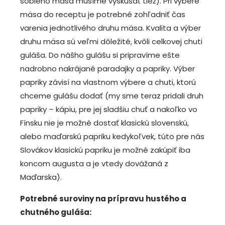
sobieho mäsa musíme vyskúšať tiež). Pri výbere
mäsa do receptu je potrebné zohľadniť čas
varenia jednotlivého druhu mäsa. Kvalita a výber
druhu mäsa sú veľmi dôležité, kvôli celkovej chuti
guláša. Do nášho gulášu si pripravíme ešte
nadrobno nakrájané paradajky a papriky. Výber
papriky závisí na vlastnom výbere a chuti, ktorú
chceme gulášu dodať (my sme teraz pridali druh
papriky – kápiu, pre jej sladšiu chuť a nakoľko vo
Fínsku nie je možné dostať klasickú slovenskú,
alebo maďarskú papriku kedykoľvek, túto pre nás
Slovákov klasickú papriku je možné zakúpiť iba
koncom augusta a je vtedy dovážaná z
Maďarska).
Potrebné suroviny na prípravu hustého a
chutného guláša: