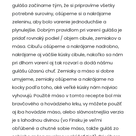
guláša začíname tým, že si pripravíme všetky
potrebné suroviny, ošúpeme si a nakrájame
zeleninu, aby bolo varenie jednoduchšie a
plynulejšie. Dobrým pravidlom pri varení guláša je
pridať rovnaký podiel / objem cibule, zemiakov a
mäsa. Cibuľu ošúpeme a nakrájame nadrobno,
nakrájame aj väčšie kúsky cibule, nakoľko sa nám
pri dlhom varení aj tak rozvarí a dodá nášmu
gulášu úžasnú chuť. Zemiaky a mäso si dobre
umyjeme, zemiaky ošúpeme a nakrájame na
kocky podľa toho, aké veľké kúsky nám najviac
vyhovujú. Použité mäso v tomto recepte bol mix
bravčového a hovädzieho krku, vy môžete použiť
aj iba hovädzie mäso, alebo slávnostnejšia verzia
je s lahodnou divinou (vo Fínsku je veľmi
obľúbené a chutné sobie mäso, takže guláš zo